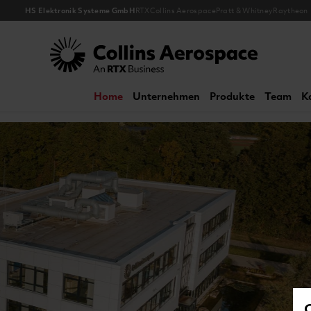
HS Elektronik Systeme GmbH
RTX
Collins Aerospace
Pratt & Whitney
Raytheon
Collins Aerospace
Home
Unternehmen
Produkte
Team
K