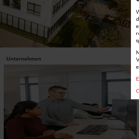
W
d
e
r
s
M
Unternehmen
V
e
C