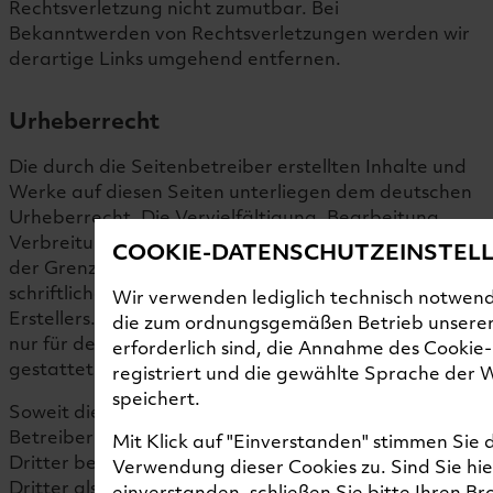
Rechtsverletzung nicht zumutbar. Bei
Bekanntwerden von Rechtsverletzungen werden wir
derartige Links umgehend entfernen.
Urheberrecht
Die durch die Seitenbetreiber erstellten Inhalte und
Werke auf diesen Seiten unterliegen dem deutschen
Urheberrecht. Die Vervielfältigung, Bearbeitung,
Verbreitung und jede Art der Verwertung außerhalb
COOKIE-DATENSCHUTZEINSTEL
der Grenzen des Urheberrechtes bedürfen der
schriftlichen Zustimmung des jeweiligen Autors bzw.
Wir verwenden lediglich technisch notwend
Erstellers. Downloads und Kopien dieser Seite sind
die zum ordnungsgemäßen Betrieb unsere
nur für den privaten, nicht kommerziellen Gebrauch
erforderlich sind, die Annahme des Cookie
gestattet.
registriert und die gewählte Sprache der 
speichert.
Soweit die Inhalte auf dieser Seite nicht vom
Betreiber erstellt wurden, werden die Urheberrechte
Mit Klick auf "Einverstanden" stimmen Sie 
Dritter beachtet. Insbesondere werden Inhalte
Verwendung dieser Cookies zu. Sind Sie hie
Dritter als solche gekennzeichnet. Sollten Sie
einverstanden, schließen Sie bitte Ihren Br