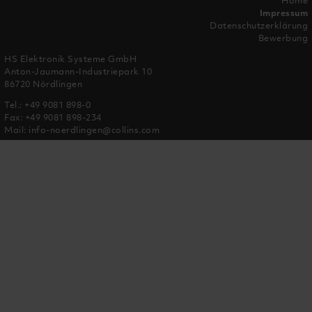
Home
Impressum
Datenschutzerklärung
Bewerbung
HS Elektronik Systeme GmbH
Anton-Jaumann-Industriepark 10
86720 Nördlingen
Tel.:
+49 9081 898-0
Fax: +49 9081 898-234
Mail:
info-noerdlingen@collins.com