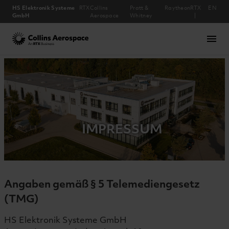
HS Elektronik Systeme
RTX
Collins
Pratt &
Raytheon
RTX
EN
GmbH
Aerospace
Whitney
Collins Aerospace
menu
Unternehmen
Downloads
Produkte
Standort
Karriere
Home
Team
News
IMPRESSUM
Angaben gemäß § 5 Telemediengesetz
(TMG)
HS Elektronik Systeme GmbH