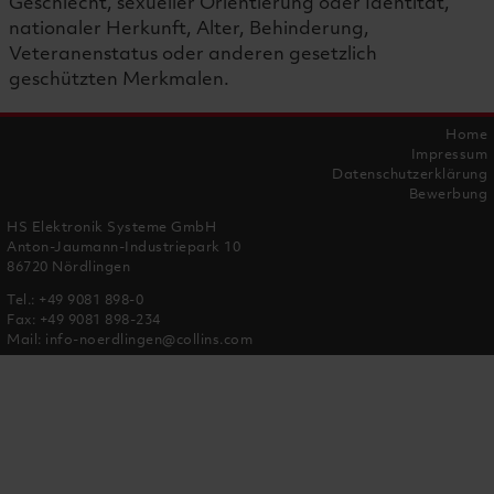
Geschlecht, sexueller Orientierung oder Identität,
nationaler Herkunft, Alter, Behinderung,
Veteranenstatus oder anderen gesetzlich
geschützten Merkmalen.
Home
Impressum
Datenschutzerklärung
Bewerbung
HS Elektronik Systeme GmbH
Anton-Jaumann-Industriepark 10
86720 Nördlingen
Tel.:
+49 9081 898-0
Fax: +49 9081 898-234
Mail:
info-noerdlingen@collins.com