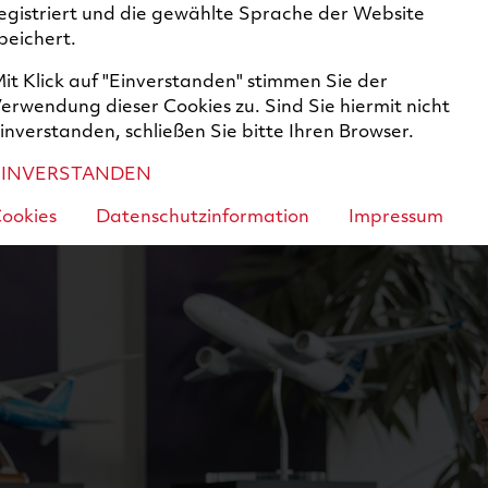
egistriert und die gewählte Sprache der Website
 Daher setzen keine Mechanismen wie Assessments oder
peichert.
it Klick auf "Einverstanden" stimmen Sie der
erwendung dieser Cookies zu. Sind Sie hiermit nicht
sprache mit Ihnen vor Ort oder virtuell statt, und dien
inverstanden, schließen Sie bitte Ihren Browser.
achabteilung sowie einer Person aus der Personalabteilu
EINVERSTANDEN
ellen unsererseits das Unternehmen in den Facetten uns
ookies
Datenschutzinformation
Impressum