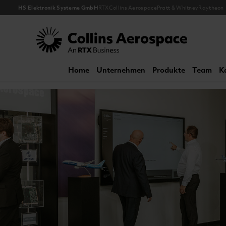
HS Elektronik Systeme GmbH
RTX
Collins Aerospace
Pratt & Whitney
Raytheon
Collins Aerospace
Home
Unternehmen
Produkte
Team
K