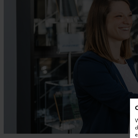
W
d
e