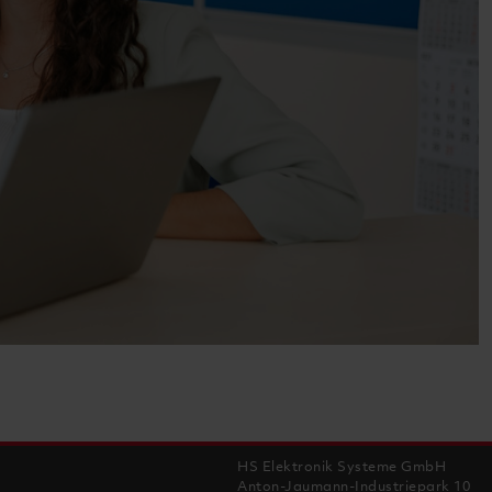
HS Elektronik Systeme GmbH
Anton-Jaumann-Industriepark 10